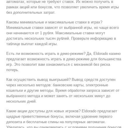
автоматах, которые не требуют ставок. Их можно получить в
рамках акций или бонусов, что позволяет увеличить время игры
без дополнительных затрат.
Каковы минимальные и максимальные ставки в играх?
Минимальные ставки зависят от выбранной игры, но чаще всего
они начинаются от 1 рубля. Максимальные ставки могут
достигать нескольких тысяч рублей. Проверьте информацию в
таблице выплат каждой игры.
Есть ли возможность играть в демо-режиме? Да, Eldorado казино
предлагает возможность играть в демо-режиме для большинства
игр. Это позволит вам ознакомиться с механикой без риска
потерь.
Как осуществить вывод выигрышей? Вывод средств доступен
через несколько методов: банковские карты, электронные
кошельки и другие методы. Время обработки запроса зависит от
выбранного метода и может занять от нескольких минут до
нескольких дней.
Какие акции доступны для новых игроков? Eldorado предлагает
щедрые приветственные бонусы, включая удвоение первого
депозита и бесплатные спины на популярных автоматах.
Убедитесь, что вы ознакомились с условиями получения бонусов