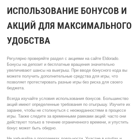
ИСПОЛЬЗОВАНИЕ БОНУСОВ И
АКЦИЙ ДЛЯ МАКСИМАЛЬНОГО
УДОБСТВА
Регулярно проверяйте раздел с акциями на сайте Eldorado.
Бонусы на депозит и бесплатные вращения значительно
увеличивают шансы на выигрыш. При вводе бонусного кода вы
можете получить дополнительные средства для игры, что
позволяет протестировать разные игры без риска для своего
бюджета.
Всегда изучайте условия использования бонусов. Большинство
акций имеют определенные требования по отыгрышу. Изучите их
заранее, чтобы не столкнуться с неожиданностями в процессе
игры. Также следите за временными рамками акций: часто они
действуют только в течение ограниченного времени, и упустить
бонус может быть обидно.
Не забывайте о программах лояльности. Участие в клубах и