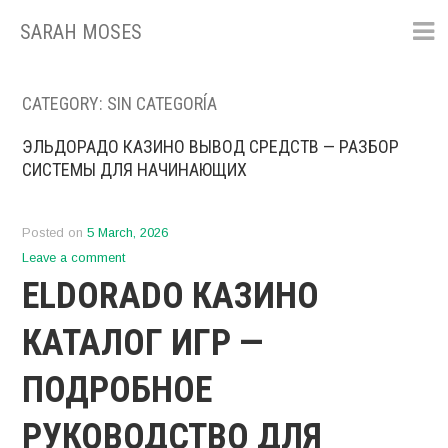
SARAH MOSES
Skip
to
content
CATEGORY:
SIN CATEGORÍA
ЭЛЬДОРАДО КАЗИНО ВЫВОД СРЕДСТВ — РАЗБОР
СИСТЕМЫ ДЛЯ НАЧИНАЮЩИХ
Posted on
5 March, 2026
Leave a comment
ELDORADO КАЗИНО
КАТАЛОГ ИГР —
ПОДРОБНОЕ
РУКОВОДСТВО ДЛЯ