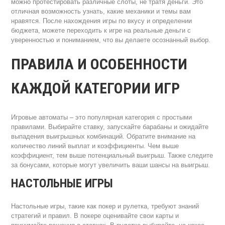
можно протестировать различные слоты, не тратя деньги. Это
отличная возможность узнать, какие механики и темы вам
нравятся. После нахождения игры по вкусу и определении
бюджета, можете переходить к игре на реальные деньги с
уверенностью и пониманием, что вы делаете осознанный выбор.
ПРАВИЛА И ОСОБЕННОСТИ
КАЖДОЙ КАТЕГОРИИ ИГР
Игровые автоматы – это популярная категория с простыми
правилами. Выбирайте ставку, запускайте барабаны и ожидайте
выпадения выигрышных комбинаций. Обратите внимание на
количество линий выплат и коэффициенты. Чем выше
коэффициент, тем выше потенциальный выигрыш. Также следите
за бонусами, которые могут увеличить ваши шансы на выигрыш.
НАСТОЛЬНЫЕ ИГРЫ
Настольные игры, такие как покер и рулетка, требуют знаний
стратегий и правил. В покере оценивайте свои карты и