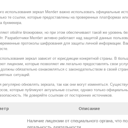
ого использования зеркал Мелбет важно использовать официальные ист
лько те ссылки, которые предоставлены на проверенных платформах ил
а букмекера.
ляют обойти блокировки, но при этом обеспечивают такой же уровень бе
йт. Разработчики Мелбет активно работают над защитой данных пользов
овременные протоколы шифрования для защиты личной информации. Ва
есте.
спользования зеркал зависит от юрисдикции конкретной страны. В боль
ют лицензии, которые позволяют им легально предоставлять свои услу
должны обязательно ознакомляться с законодательством в своей стран
иятных ситуаций.
 регулярно обновлять зеркала, так как они могут изменяться. Существ
урсов, которые публикуют актуальные ссылки, однако только официальн
езопасность. Не доверяйте ссылкам от посторонних источников.
метр
Описание
Наличие лицензии от специального органа, что п
легальность деятельности.