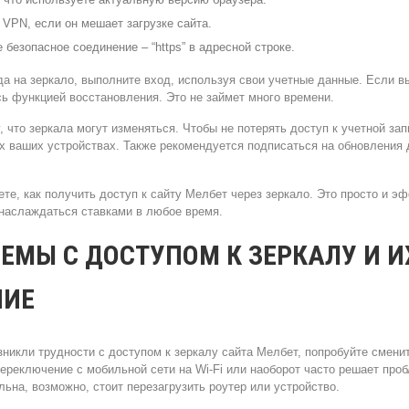
VPN, если он мешает загрузке сайта.
 безопасное соединение – “https” в адресной строке.
а на зеркало, выполните вход, используя свои учетные данные. Если в
ь функцией восстановления. Это не займет много времени.
, что зеркала могут изменяться. Чтобы не потерять доступ к учетной зап
х ваших устройствах. Также рекомендуется подписаться на обновления
.
ете, как получить доступ к сайту Мелбет через зеркало. Это просто и э
 наслаждаться ставками в любое время.
ЕМЫ С ДОСТУПОМ К ЗЕРКАЛУ И И
НИЕ
зникли трудности с доступом к зеркалу сайта Мелбет, попробуйте сменит
ереключение с мобильной сети на Wi-Fi или наоборот часто решает про
льна, возможно, стоит перезагрузить роутер или устройство.