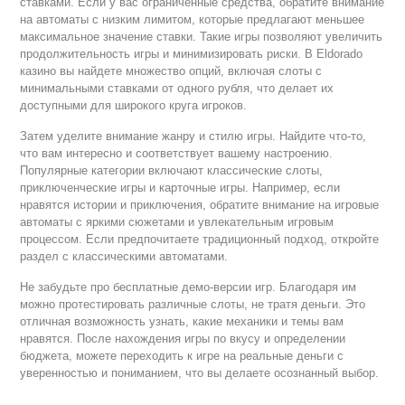
ставками. Если у вас ограниченные средства, обратите внимание
на автоматы с низким лимитом, которые предлагают меньшее
максимальное значение ставки. Такие игры позволяют увеличить
продолжительность игры и минимизировать риски. В Eldorado
казино вы найдете множество опций, включая слоты с
минимальными ставками от одного рубля, что делает их
доступными для широкого круга игроков.
Затем уделите внимание жанру и стилю игры. Найдите что-то,
что вам интересно и соответствует вашему настроению.
Популярные категории включают классические слоты,
приключенческие игры и карточные игры. Например, если
нравятся истории и приключения, обратите внимание на игровые
автоматы с яркими сюжетами и увлекательным игровым
процессом. Если предпочитаете традиционный подход, откройте
раздел с классическими автоматами.
Не забудьте про бесплатные демо-версии игр. Благодаря им
можно протестировать различные слоты, не тратя деньги. Это
отличная возможность узнать, какие механики и темы вам
нравятся. После нахождения игры по вкусу и определении
бюджета, можете переходить к игре на реальные деньги с
уверенностью и пониманием, что вы делаете осознанный выбор.