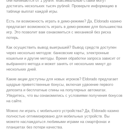
они начинаются от 1 рубля. Максимальные ставки могут
достигать нескольких тысяч рублей. Проверьте информацию в
таблице выплат каждой игры.
Есть ли возможность играть в демо-режиме? Да, Eldorado казино
предлагает возможность играть в демо-режиме для большинства
игр. Это позволит вам ознакомиться с механикой без риска
потерь.
Как осуществить вывод выигрышей? Вывод средств доступен
через несколько методов: банковские карты, электронные
кошельки и другие методы. Время обработки запроса зависит от
выбранного метода и может занять от нескольких минут до
нескольких дней.
Какие акции доступны для новых игроков? Eldorado предлагает
щедрые приветственные бонусы, включая удвоение первого
депозита и бесплатные спины на популярных автоматах.
Убедитесь, что вы ознакомились с условиями получения бонусов
на сайте.
Можно ли играть с мобильного устройства? Да, Eldorado казино
полностью оптимизировано для мобильных устройств. Вы
можете наслаждаться любимыми играми на смартфонах и
планшетах без потери качества.