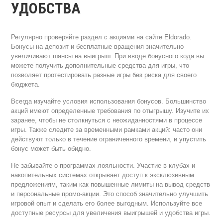
УДОБСТВА
Регулярно проверяйте раздел с акциями на сайте Eldorado.
Бонусы на депозит и бесплатные вращения значительно
увеличивают шансы на выигрыш. При вводе бонусного кода вы
можете получить дополнительные средства для игры, что
позволяет протестировать разные игры без риска для своего
бюджета.
Всегда изучайте условия использования бонусов. Большинство
акций имеют определенные требования по отыгрышу. Изучите их
заранее, чтобы не столкнуться с неожиданностями в процессе
игры. Также следите за временными рамками акций: часто они
действуют только в течение ограниченного времени, и упустить
бонус может быть обидно.
Не забывайте о программах лояльности. Участие в клубах и
накопительных системах открывает доступ к эксклюзивным
предложениям, таким как повышенные лимиты на вывод средств
и персональные промо-акции. Это способ значительно улучшить
игровой опыт и сделать его более выгодным. Используйте все
доступные ресурсы для увеличения выигрышей и удобства игры.