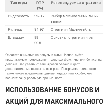
Тип игры
RTP
Рекомендуемая стратегия
(%)
Видеослоты
95-98
Выбор максимальных линий
выплат
Рулетка
94-97
Стратегия Мартингейла
Блэкджек
99-
Основная стратегия игры
99.5
Обратите внимание на бонусы и акции. Используйте
предлагаемые предложения, такие как фриспины или бонусы на
депозит. Это увеличит ваш игровой баланс и даст
дополнительные шансы на выигрыш. Программа лояльности
также может предложить ценные подарки или кэшбек, что
повысит вашу реальную прибыльность.
ИСПОЛЬЗОВАНИЕ БОНУСОВ И
АКЦИЙ ДЛЯ МАКСИМАЛЬНОГО