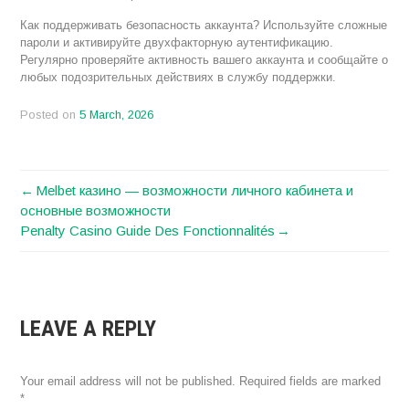
Как поддерживать безопасность аккаунта? Используйте сложные
пароли и активируйте двухфакторную аутентификацию.
Регулярно проверяйте активность вашего аккаунта и сообщайте о
любых подозрительных действиях в службу поддержки.
Posted on
5 March, 2026
Melbet казино — возможности личного кабинета и
POST
основные возможности
Penalty Casino Guide Des Fonctionnalités
NAVIGATION
LEAVE A REPLY
Your email address will not be published.
Required fields are marked
*